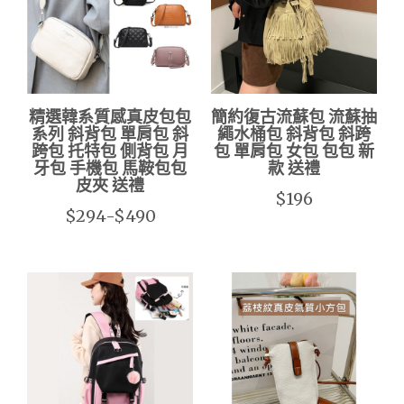
精選韓系質感真皮包包
簡約復古流蘇包 流蘇抽
系列 斜背包 單肩包 斜
繩水桶包 斜背包 斜跨
跨包 托特包 側背包 月
包 單肩包 女包 包包 新
牙包 手機包 馬鞍包包
款 送禮
皮夾 送禮
$196
$294-$490