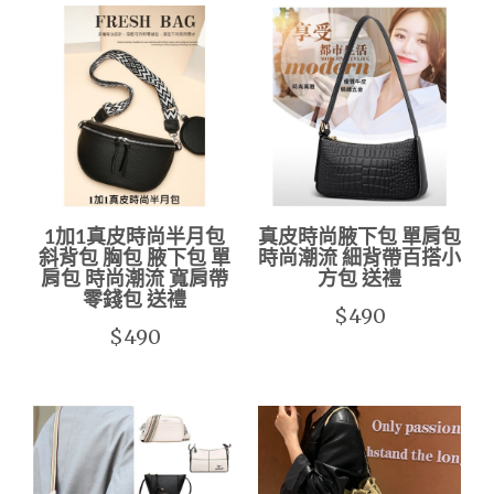
1加1真皮時尚半月包
真皮時尚腋下包 單肩包
斜背包 胸包 腋下包 單
時尚潮流 細背帶百搭小
肩包 時尚潮流 寬肩帶
方包 送禮
零錢包 送禮
$490
$490