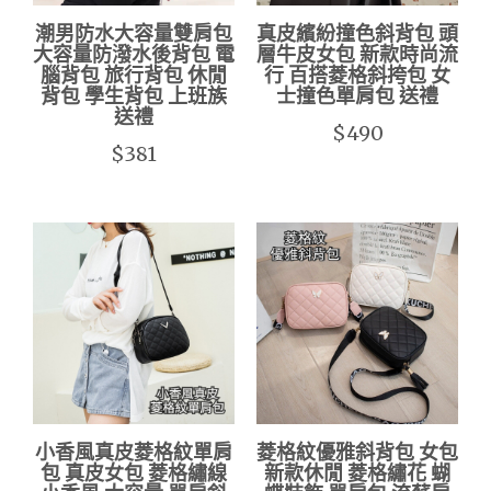
潮男防水大容量雙肩包
真皮繽紛撞色斜背包 頭
大容量防潑水後背包 電
層牛皮女包 新款時尚流
腦背包 旅行背包 休閒
行 百搭菱格斜挎包 女
背包 學生背包 上班族
士撞色單肩包 送禮
送禮
$490
$381
小香風真皮菱格紋單肩
菱格紋優雅斜背包 女包
包 真皮女包 菱格繡線
新款休閒 菱格繡花 蝴