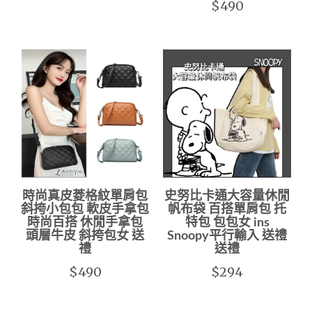
$490
時尚真皮菱格紋單肩包
史努比卡通大容量休閒
斜挎小包包 軟皮手拿包
帆布袋 百搭單肩包 托
時尚百搭 休閒手拿包
特包 包包女 ins
頭層牛皮 斜挎包女 送
Snoopy平行輸入 送禮
禮
送禮
$490
$294