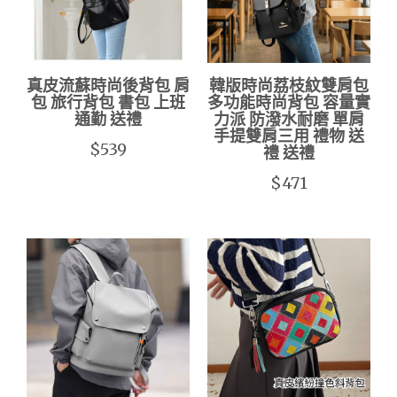
真皮流蘇時尚後背包 肩
韓版時尚荔枝紋雙肩包
包 旅行背包 書包 上班
多功能時尚背包 容量實
通勤 送禮
力派 防潑水耐磨 單肩
手提雙肩三用 禮物 送
$539
禮 送禮
$471