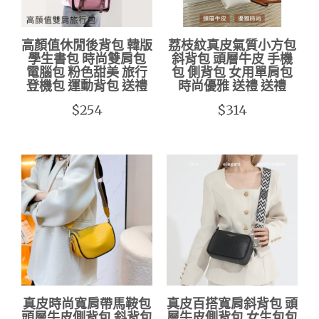
高顏值休閒後背包 韓版
荔枝紋真皮氣質小方包
學生書包 時尚雙肩包
斜背包 頭層牛皮 手機
電腦包 粉色甜美 旅行
包 側背包 女用單肩包
登機包 運動背包 送禮
時尚優雅 送禮 送禮
$254
$314
真皮時尚寬肩帶馬鞍包
真皮百搭寬肩斜背包 頭
頭層牛皮側背包 斜背包
層牛皮側背包 女生包包