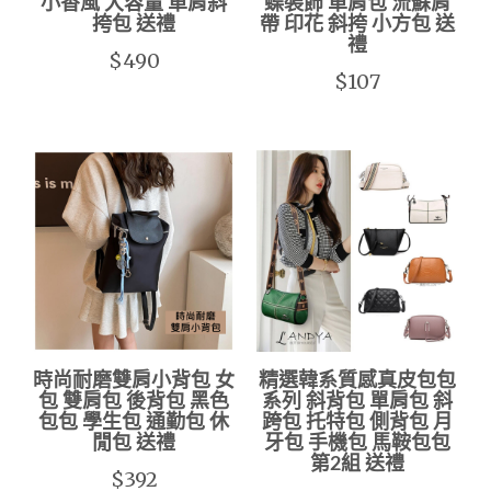
小香風 大容量 單肩斜
蝶裝飾 單肩包 流蘇肩
挎包 送禮
帶 印花 斜挎 小方包 送
禮
$490
$107
時尚耐磨雙肩小背包 女
精選韓系質感真皮包包
包 雙肩包 後背包 黑色
系列 斜背包 單肩包 斜
包包 學生包 通勤包 休
跨包 托特包 側背包 月
閒包 送禮
牙包 手機包 馬鞍包包
第2組 送禮
$392