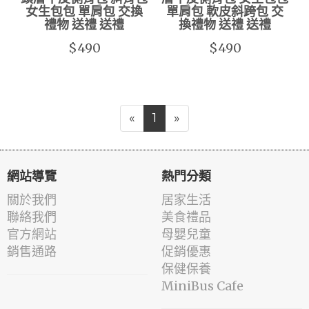
女生包包 單肩包 交換
單肩包 軟皮斜跨包 交
禮物 送禮 送禮
換禮物 送禮 送禮
$490
$490
«
1
»
網站導覽
熱門分類
關於我們
居家生活
聯絡我們
美食禮品
官方網站
母嬰兒童
銷售通路
促銷優惠
保健保養
MiniBus Cafe