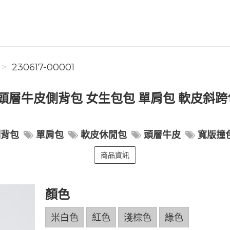
230617-00001
頭層牛皮側背包 女生包包 單肩包 軟皮斜跨包
側背包
單肩包
軟皮休閒包
頭層牛皮
寬版撞
商品資訊
顏色
米白色
紅色
淺棕色
綠色