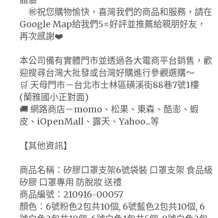
㊗️祝您購物愉快，喜灣我們的商品和服務，請在
Google Map給我們5⭐好評並推薦給親朋好友，
再次感謝❤️
本公司備有實體門市並透過各大電商平台銷售，歡
迎搜尋台灣大批發或台灣好購進行參觀選購～
🛒 天母門市－台北市士林區磺溪街88巷7號1樓
(蘭雅國小正對面)
🚚 網路商店－momo、松果、東森、酷澎、蝦
皮、iOpenMall、露天、Yahoo...等
【其他資訊】
商品名稱：矽膠口罩支架6號袋裝 口罩支架 食品級
矽膠 口罩專用 防脫妝 送禮
商品編號：210916-00057
顏色：6號粉色2包共10個, 6號藍色2包共10個, 6