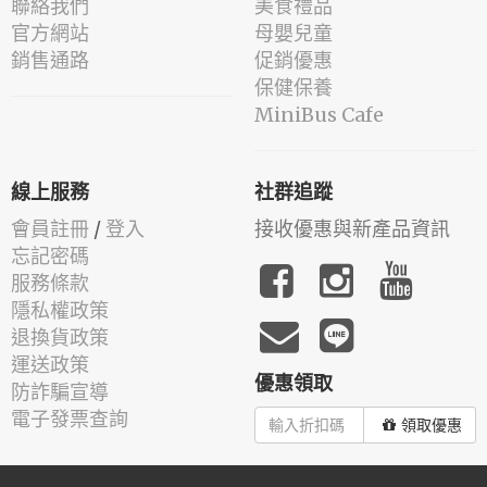
聯絡我們
美食禮品
官方網站
母嬰兒童
銷售通路
促銷優惠
保健保養
MiniBus Cafe
線上服務
社群追蹤
會員註冊
/
登入
接收優惠與新產品資訊
忘記密碼
服務條款
隱私權政策
退換貨政策
運送政策
優惠領取
防詐騙宣導
電子發票查詢
領取優惠