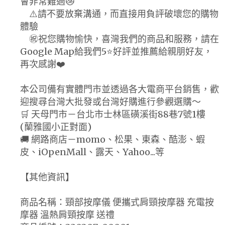
會非常難過😿
⚠️請不要放棄溝通，而直接用負評破壞您的購物
體驗
㊗️祝您購物愉快，喜灣我們的商品和服務，請在
Google Map給我們5⭐好評並推薦給親朋好友，
再次感謝❤️
本公司備有實體門市並透過各大電商平台銷售，歡
迎搜尋台灣大批發或台灣好購進行參觀選購～
🛒 天母門市－台北市士林區磺溪街88巷7號1樓
(蘭雅國小正對面)
🚚 網路商店－momo、松果、東森、酷澎、蝦
皮、iOpenMall、露天、Yahoo...等
【其他資訊】
商品名稱：頸部按摩儀 便攜式肩頸按摩器 充電按
摩器 溫熱肩頸按摩 送禮