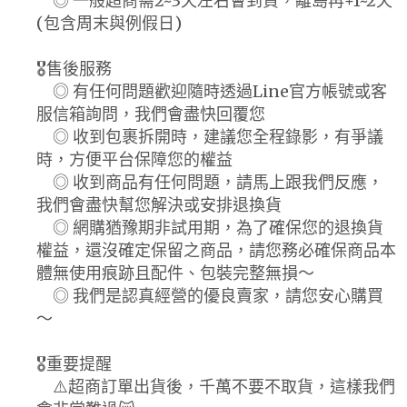
◎ 一般超商需2~3天左右會到貨，離島再+1~2天
(包含周末與例假日)
🎖️售後服務
◎ 有任何問題歡迎隨時透過Line官方帳號或客
服信箱詢問，我們會盡快回覆您
◎ 收到包裹拆開時，建議您全程錄影，有爭議
時，方便平台保障您的權益
◎ 收到商品有任何問題，請馬上跟我們反應，
我們會盡快幫您解決或安排退換貨
◎ 網購猶豫期非試用期，為了確保您的退換貨
權益，還沒確定保留之商品，請您務必確保商品本
體無使用痕跡且配件、包裝完整無損～
◎ 我們是認真經營的優良賣家，請您安心購買
～
🎖️重要提醒
⚠️超商訂單出貨後，千萬不要不取貨，這樣我們