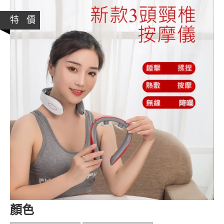
特 價
顏色