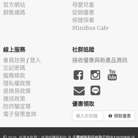
官方網站
母嬰兒童
銷售通路
促銷優惠
保健保養
MiniBus Cafe
線上服務
社群追蹤
會員註冊
/
登入
接收優惠與新產品資訊
忘記密碼
服務條款
隱私權政策
退換貨政策
運送政策
優惠領取
防詐騙宣導
電子發票查詢
領取優惠
© 2026.
台灣大批發｜台灣好購福利社
為
千豐網路股份有限公司(83267089)
版