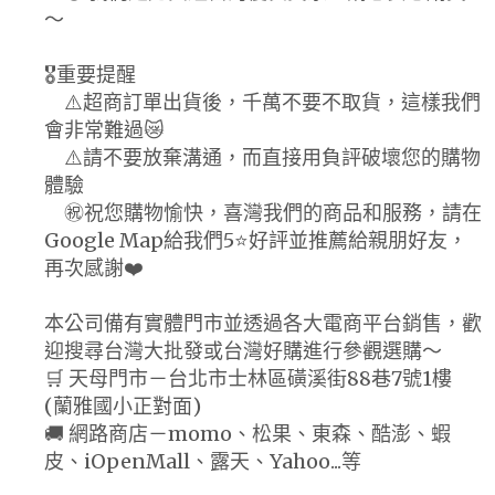
～
🎖️重要提醒
⚠️超商訂單出貨後，千萬不要不取貨，這樣我們
會非常難過😿
⚠️請不要放棄溝通，而直接用負評破壞您的購物
體驗
㊗️祝您購物愉快，喜灣我們的商品和服務，請在
Google Map給我們5⭐好評並推薦給親朋好友，
再次感謝❤️
本公司備有實體門市並透過各大電商平台銷售，歡
迎搜尋台灣大批發或台灣好購進行參觀選購～
🛒 天母門市－台北市士林區磺溪街88巷7號1樓
(蘭雅國小正對面)
🚚 網路商店－momo、松果、東森、酷澎、蝦
皮、iOpenMall、露天、Yahoo...等