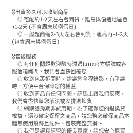
🎖️出貨多久可以收到商品
◎ 宅配約1~2天左右會到貨，離島與偏遠地區會
+1~2天 (不含周末與例假日)
◎ 一般超商需2~3天左右會到貨，離島再+1~2天
(包含周末與例假日)
🎖️售後服務
◎ 有任何問題歡迎隨時透過Line官方帳號或客
服信箱詢問，我們會盡快回覆您
◎ 收到包裹拆開時，建議您全程錄影，有爭議
時，方便平台保障您的權益
◎ 收到商品有任何問題，請馬上跟我們反應，
我們會盡快幫您解決或安排退換貨
◎ 網購猶豫期非試用期，為了確保您的退換貨
權益，還沒確定保留之商品，請您務必確保商品本
體無使用痕跡且配件、包裝完整無損～
◎ 我們是認真經營的優良賣家，請您安心購買