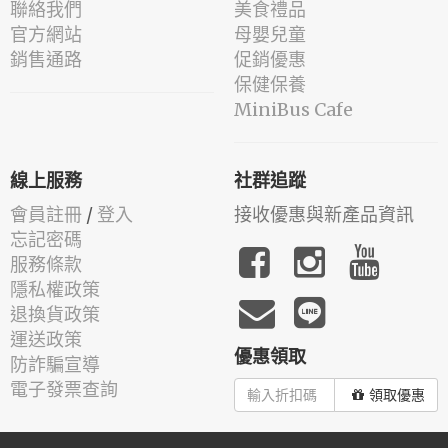
聯絡我們
美食禮品
官方網站
母嬰兒童
銷售通路
促銷優惠
保健保養
MiniBus Cafe
線上服務
社群追蹤
會員註冊
/
登入
接收優惠與新產品資訊
忘記密碼
服務條款
隱私權政策
退換貨政策
運送政策
優惠領取
防詐騙宣導
電子發票查詢
領取優惠