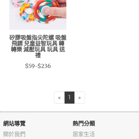
矽膠吸盤指尖陀螺 吸盤
飛鏢 兒童益智玩具 轉
轉樂 減壓玩具 玩具 送
禮
$59-$236
«
1
»
網站導覽
熱門分類
關於我們
居家生活