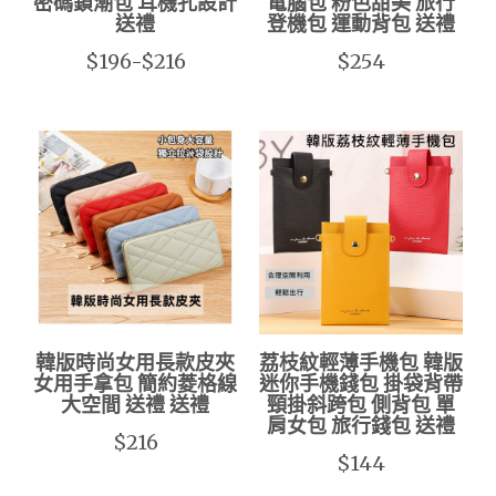
密碼鎖潮包 耳機孔設計
電腦包 粉色甜美 旅行
送禮
登機包 運動背包 送禮
$196-$216
$254
韓版時尚女用長款皮夾
荔枝紋輕薄手機包 韓版
女用手拿包 簡約菱格線
迷你手機錢包 掛袋背帶
大空間 送禮 送禮
頸掛斜跨包 側背包 單
肩女包 旅行錢包 送禮
$216
$144