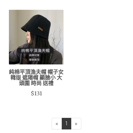
純棉平頂漁夫帽 帽子女
韓版 遮陽帽 顯臉小 大
頭圍 時尚 送禮
$131
«
1
»