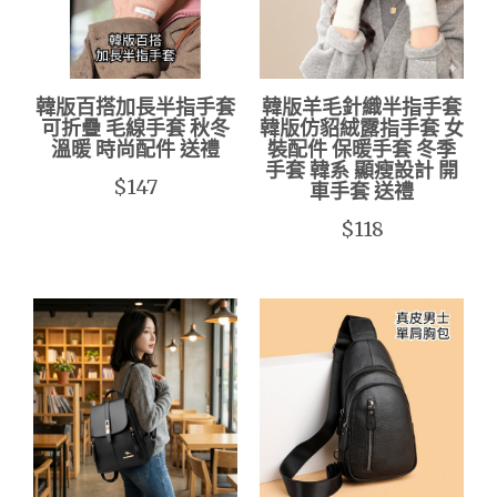
韓版百搭加長半指手套
韓版羊毛針織半指手套
可折疊 毛線手套 秋冬
韓版仿貂絨露指手套 女
溫暖 時尚配件 送禮
裝配件 保暖手套 冬季
手套 韓系 顯瘦設計 開
$147
車手套 送禮
$118