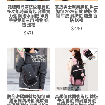
韓版時尚荔枝紋雙肩包
真皮男士單肩胸包 男士
多功能時尚背包 容量實
胸包 2025新款 韓版 休
力派 防潑水耐磨 單肩
閒 牛皮 斜挎包 潮流 百
手提雙肩三用 禮物 送
搭 送禮
禮 送禮
$490
$471
防盜密碼鎖斜挎胸包 韓
高顏值休閒後背包 韓版
版單肩斜挎包 機車包
學生書包 時尚雙肩包