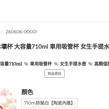
260606-00001
壩杯 大容量710ml 車用吸管杯 女生手提
容量710ml
車用吸管杯
女生手提水壺
高顏值
商品資訊
顏色
710m鈴蘭白【陶瓷內膽】