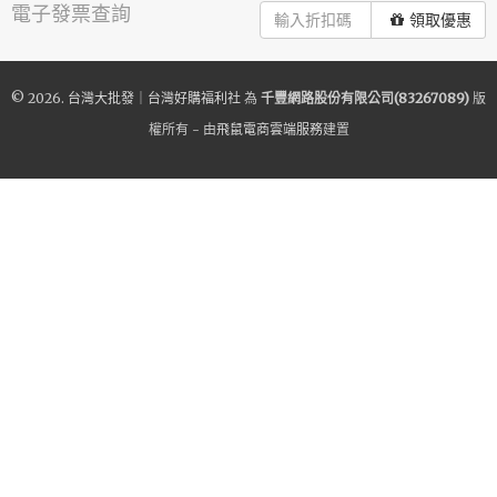
電子發票查詢
領取優惠
© 2026.
台灣大批發｜台灣好購福利社
為
千豐網路股份有限公司(83267089)
版
權所有 - 由
飛鼠電商雲端服務
建置