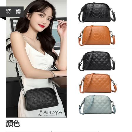
特 價
顏色