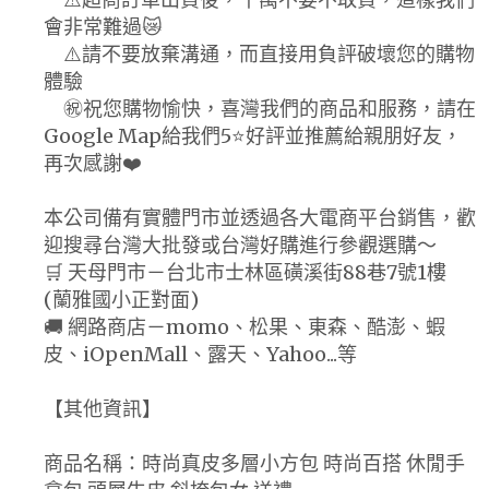
會非常難過😿
⚠️請不要放棄溝通，而直接用負評破壞您的購物
體驗
㊗️祝您購物愉快，喜灣我們的商品和服務，請在
Google Map給我們5⭐好評並推薦給親朋好友，
再次感謝❤️
本公司備有實體門市並透過各大電商平台銷售，歡
迎搜尋台灣大批發或台灣好購進行參觀選購～
🛒 天母門市－台北市士林區磺溪街88巷7號1樓
(蘭雅國小正對面)
🚚 網路商店－momo、松果、東森、酷澎、蝦
皮、iOpenMall、露天、Yahoo...等
【其他資訊】
商品名稱：時尚真皮多層小方包 時尚百搭 休閒手