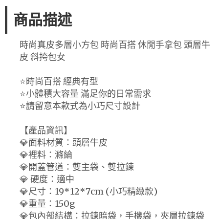
商品描述
時尚真皮多層小方包 時尚百搭 休閒手拿包 頭層牛
皮 斜挎包女
⭐時尚百搭 經典有型
⭐小體積大容量 滿足你的日常需求
⭐請留意本款式為小巧尺寸設計
【產品資訊】
💎面料材質：頭層牛皮
💎裡料：滌綸
💎開蓋管道：雙主袋、雙拉鍊
💎 硬度：適中
💎尺寸：19*12*7cm (小巧精緻款)
💎重量：150g
💎包內部結構：拉鍊暗袋，手機袋，夾層拉鍊袋