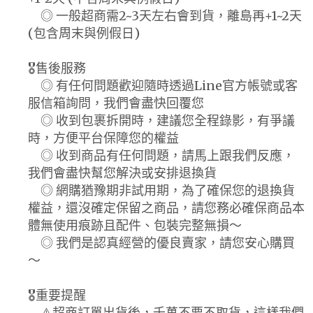
◎ 一般超商需2~3天左右會到貨，離島再+1~2天
(包含周末與例假日)
🎖️售後服務
◎ 有任何問題歡迎隨時透過Line官方帳號或客
服信箱詢問，我們會盡快回覆您
◎ 收到包裹拆開時，建議您全程錄影，有爭議
時，方便平台保障您的權益
◎ 收到商品有任何問題，請馬上跟我們反應，
我們會盡快幫您解決或安排退換貨
◎ 網購猶豫期非試用期，為了確保您的退換貨
權益，還沒確定保留之商品，請您務必確保商品本
體無使用痕跡且配件、包裝完整無損～
◎ 我們是認真經營的優良賣家，請您安心購買
～
🎖️重要提醒
⚠️超商訂單出貨後，千萬不要不取貨，這樣我們