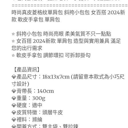
=====================================
時尚真皮菱格紋單肩包 斜挎小包包 女百搭 2024新
款 軟皮手拿包 單肩包
⭐ 斜挎小包包 時尚亮眼 柔美氣質不只一點點
⭐ 女百搭 2024新款 單肩包 造型與實用兼具 滿足
您的出行需求
⭐ 軟皮手拿包 調節環扣 可拆卸掛勾
【產品資訊】
💎產品尺寸：18x13x7cm (請留意本款式為小巧尺
寸設計)
💎背帶長：140cm
💎重量：300g
💎硬度：適中
💎皮質特徵：頭層牛皮
💎裡料：滌綸
💎開蓋方式：雙主袋、雙拉鍊