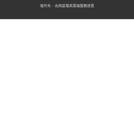
權所有 - 由
飛鼠電商雲端服務
建置