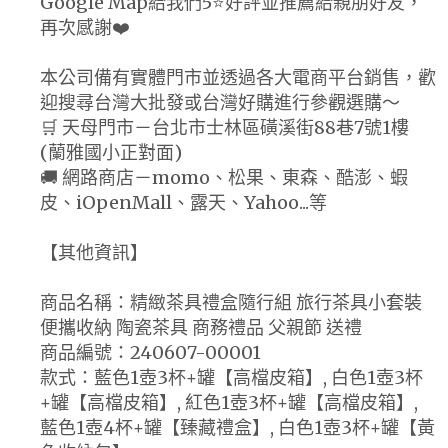
Google Map給我們5⭐好評並推薦給親朋好友，
再次感謝❤️
本公司備有實體門市並透過各大電商平台銷售，歡
迎搜尋台灣大批發或台灣好購進行參觀選購～
🛒 天母門市－台北市士林區磺溪街88巷7號1樓
(蘭雅國小正對面)
🚚 網路商店－momo、松果、東森、酷澎、蝦
皮、iOpenMall、露天、Yahoo...等
【其他資訊】
商品名稱：精緻茶具禮盒隨行組 旅行茶具小套裝
便攜收納 陶瓷茶具 商務禮品 父親節 送禮
商品編號：240607-00001
款式：藍色1壺3杯+罐【高檔皮箱】, 白色1壺3杯
+罐【高檔皮箱】, 紅色1壺3杯+罐【高檔皮箱】,
藍色1壺4杯+罐【臻藏禮盒】, 白色1壺3杯+罐【黃