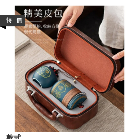
特 價
款式