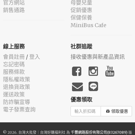
官方網站
母嬰兒童
銷售通路
促銷優惠
保健保養
MiniBus Cafe
線上服務
社群追蹤
會員註冊
/
登入
接收優惠與新產品資訊
忘記密碼
服務條款
隱私權政策
退換貨政策
運送政策
優惠領取
防詐騙宣導
電子發票查詢
領取優惠
© 2026.
台灣大批發｜台灣好購福利社
為
千豐網路股份有限公司(83267089)
版