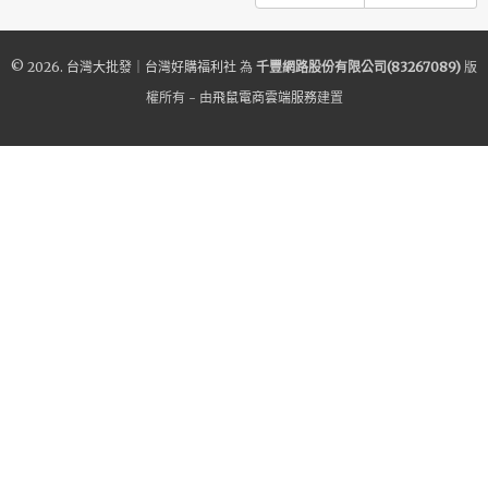
© 2026.
台灣大批發｜台灣好購福利社
為
千豐網路股份有限公司(83267089)
版
權所有 - 由
飛鼠電商雲端服務
建置