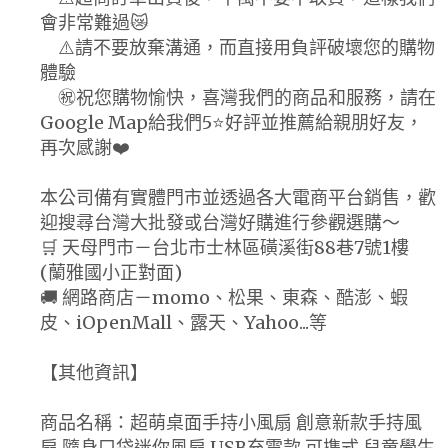
會非常難過😿
⚠️請不要放棄溝通，而直接用負評破壞您的購物
體驗
㊗️祝您購物愉快，喜灣我們的商品和服務，請在
Google Map給我們5⭐好評並推薦給親朋好友，
再次感謝❤️
本公司備有實體門市並透過各大電商平台銷售，歡
迎搜尋台灣大批發或台灣好購進行參觀選購～
🛒 天母門市－台北市士林區磺溪街88巷7號1樓
(蘭雅國小正對面)
🚚 網路商店－momo、松果、東森、酷澎、蝦
皮、iOpenMall、露天、Yahoo...等
【其他資訊】
商品名稱：超萌桌面手持小風扇 創意新款手持風
扇 隨身口袋迷你風扇 USB充電款 可擕式 兒童學生