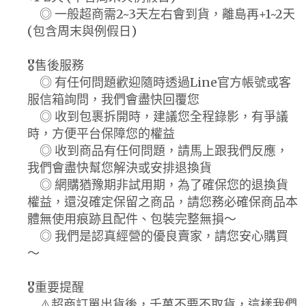
◎ 一般超商需2~3天左右會到貨，離島再+1~2天
(包含周末與例假日)
🎖️售後服務
◎ 有任何問題歡迎隨時透過Line官方帳號或客
服信箱詢問，我們會盡快回覆您
◎ 收到包裹拆開時，建議您全程錄影，有爭議
時，方便平台保障您的權益
◎ 收到商品有任何問題，請馬上跟我們反應，
我們會盡快幫您解決或安排退換貨
◎ 網購猶豫期非試用期，為了確保您的退換貨
權益，還沒確定保留之商品，請您務必確保商品本
體無使用痕跡且配件、包裝完整無損～
◎ 我們是認真經營的優良賣家，請您安心購買
～
🎖️重要提醒
⚠️超商訂單出貨後，千萬不要不取貨，這樣我們