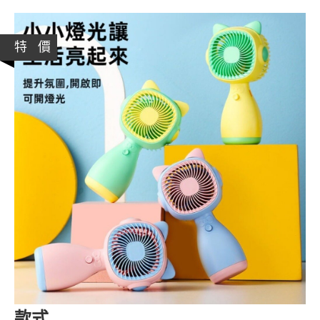
特 價
款式