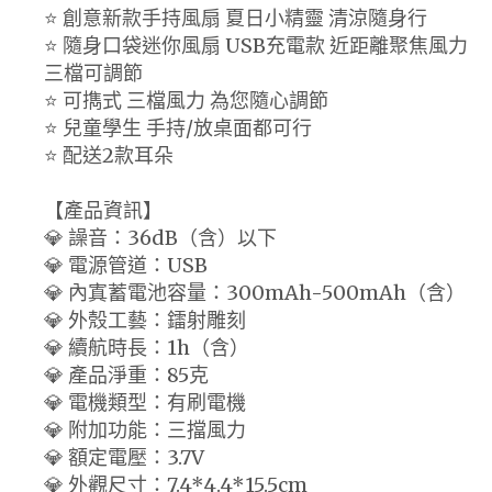
⭐ 創意新款手持風扇 夏日小精靈 清涼隨身行
⭐ 隨身口袋迷你風扇 USB充電款 近距離聚焦風力
三檔可調節
⭐ 可擕式 三檔風力 為您隨心調節
⭐ 兒童學生 手持/放桌面都可行
⭐ 配送2款耳朵
【產品資訊】
💎 譟音：36dB（含）以下
💎 電源管道：USB
💎 內寘蓄電池容量：300mAh-500mAh（含）
💎 外殼工藝：鐳射雕刻
💎 續航時長：1h（含）
💎 產品淨重：85克
💎 電機類型：有刷電機
💎 附加功能：三擋風力
💎 額定電壓：3.7V
💎 外觀尺寸：7.4*4.4*15.5cm