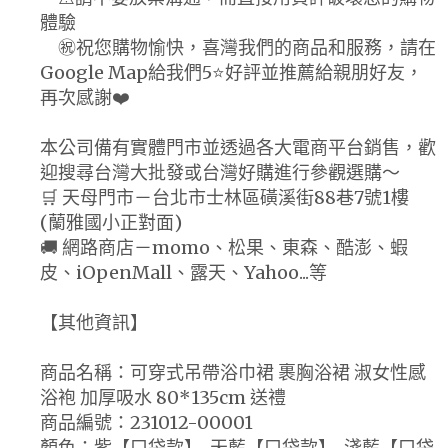
體驗
㊗️祝您購物愉快，喜灣我們的商品和服務，請在
Google Map給我們5⭐好評並推薦給親朋好友，
再次感謝❤️
本公司備有實體門市並透過各大電商平台銷售，歡
迎搜尋台灣大批發或台灣好購進行參觀選購～
🛒 天母門市－台北市士林區磺溪街88巷7號1樓
(蘭雅國小正對面)
🚚 網路商店－momo、松果、東森、酷澎、蝦
皮、iOpenMall、露天、Yahoo...等
【其他資訊】
商品名稱：可穿式吊帶浴巾裙 裹胸浴裙 淑女性感
浴袍 加厚吸水 80*135cm 送禮
商品編號：231012-00001
顏色：紫【口袋款】, 天藍【口袋款】, 淺藍【口袋