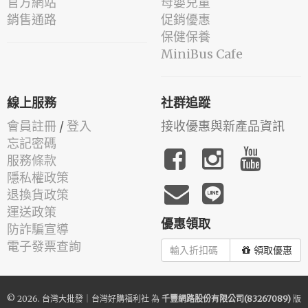
官方網站
母嬰兒童
銷售通路
促銷優惠
保健保養
MiniBus Cafe
線上服務
社群追蹤
會員註冊
/
登入
接收優惠與新產品資訊
忘記密碼
服務條款
隱私權政策
退換貨政策
運送政策
優惠領取
防詐騙宣導
電子發票查詢
領取優惠
© 2026.
台灣大批發｜台灣好購福利社
為
千豐網路股份有限公司(83267089)
版