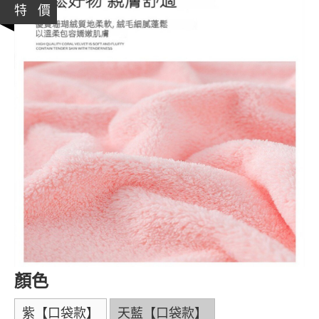
特 價
顏色
紫【口袋款】
天藍【口袋款】