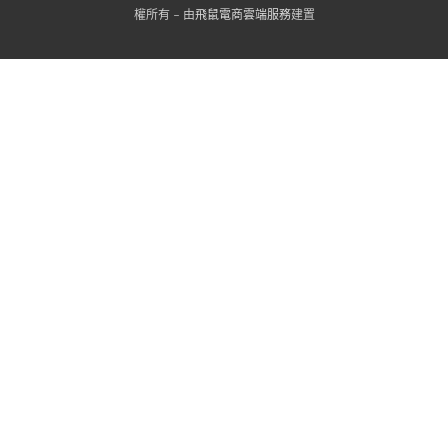
權所有 - 由
飛鼠電商雲端服務
建置