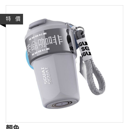
特 價
顏色