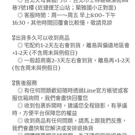
◎ 台北天母實體門市：台北市士林區磺溪街88
巷7號1樓 (近捷運芝山站；蘭雅國小正對面)
◎ 客服時間：周一～周五 早上8:00~下午
16:30，其他時間回覆會比較慢，敬請見諒
🎖️出貨多久可以收到商品
◎ 宅配約1~2天左右會到貨，離島與偏遠地區會
+1~2天 (不含周末與例假日)
◎ 一般超商需2~3天左右會到貨，離島再+1~2天
(包含周末與例假日)
🎖️售後服務
◎ 有任何問題歡迎隨時透過Line官方帳號或客
服信箱詢問，我們會盡快回覆您
◎ 收到包裹拆開時，建議您全程錄影，有爭議
時，方便平台保障您的權益
◎ 收到商品有任何問題，請馬上跟我們反應，
我們會盡快幫您解決或安排退換貨