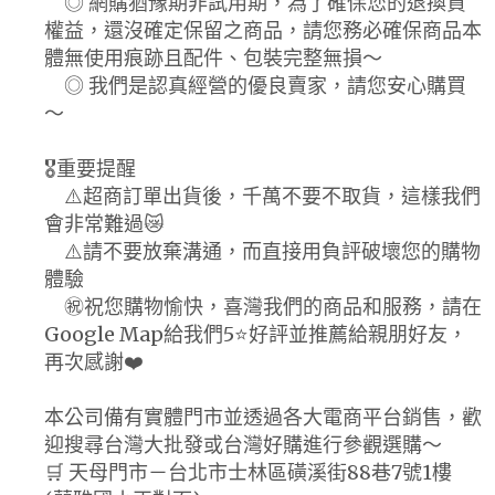
◎ 網購猶豫期非試用期，為了確保您的退換貨
權益，還沒確定保留之商品，請您務必確保商品本
體無使用痕跡且配件、包裝完整無損～
◎ 我們是認真經營的優良賣家，請您安心購買
～
🎖️重要提醒
⚠️超商訂單出貨後，千萬不要不取貨，這樣我們
會非常難過😿
⚠️請不要放棄溝通，而直接用負評破壞您的購物
體驗
㊗️祝您購物愉快，喜灣我們的商品和服務，請在
Google Map給我們5⭐好評並推薦給親朋好友，
再次感謝❤️
本公司備有實體門市並透過各大電商平台銷售，歡
迎搜尋台灣大批發或台灣好購進行參觀選購～
🛒 天母門市－台北市士林區磺溪街88巷7號1樓