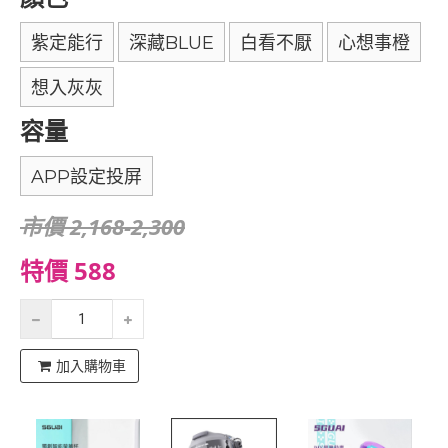
紫定能行
深藏BLUE
白看不厭
心想事橙
想入灰灰
容量
APP設定投屏
市價 2,168-2,300
特價 588
加入購物車