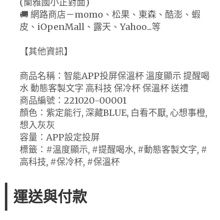
(蘭雅國小正對面)
🚚 網路商店－momo、松果、東森、酷澎、蝦
皮、iOpenMall、露天、Yahoo...等
【其他資訊】
商品名稱：智能APP投屏保溫杯 溫度顯示 提醒喝
水 動態客製文字 高科技 保冷杯 保溫杯 送禮
商品編號：221020-00001
顏色：紫定能行, 深藏BLUE, 白看不厭, 心想事橙,
想入灰灰
容量：APP設定投屏
標籤：#溫度顯示, #提醒喝水, #動態客製文字, #
高科技, #保冷杯, #保溫杯
運送與付款