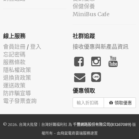
保健保養
MiniBus Cafe
線上服務
社群追蹤
會員註冊
/
登入
接收優惠與新產品資訊
忘記密碼
服務條款
隱私權政策
退換貨政策
運送政策
優惠領取
防詐騙宣導
電子發票查詢
領取優惠
© 2026.
台灣大批發｜台灣好購福利社
為
千豐網路股份有限公司(83267089)
版
權所有 - 由
飛鼠電商雲端服務
建置