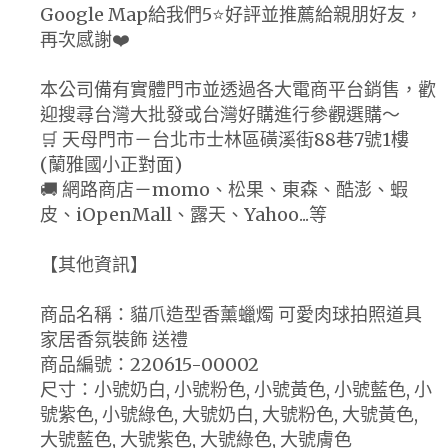
Google Map給我們5⭐好評並推薦給親朋好友，
再次感謝❤️
本公司備有實體門市並透過各大電商平台銷售，歡
迎搜尋台灣大批發或台灣好購進行參觀選購～
🛒 天母門市－台北市士林區磺溪街88巷7號1樓
(蘭雅國小正對面)
🚚 網路商店－momo、松果、東森、酷澎、蝦
皮、iOpenMall、露天、Yahoo...等
【其他資訊】
商品名稱：貓爪造型香薰蠟燭 可愛肉球拍照道具
家居香氛裝飾 送禮
商品編號：220615-00002
尺寸：小號奶白, 小號粉色, 小號黃色, 小號藍色, 小
號紫色, 小號綠色, 大號奶白, 大號粉色, 大號黃色,
大號藍色, 大號紫色, 大號綠色, 大號膚色