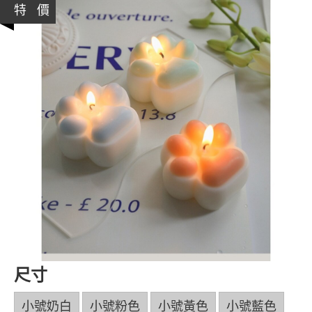
特 價
尺寸
小號奶白
小號粉色
小號黃色
小號藍色