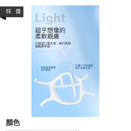
特 價
顏色