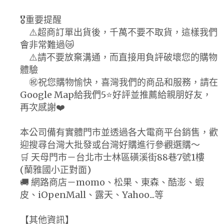
🎖️重要提醒
⚠️超商訂單出貨後，千萬不要不取貨，這樣我們
會非常難過😿
⚠️請不要放棄溝通，而直接用負評破壞您的購物
體驗
㊗️祝您購物愉快，喜灣我們的商品和服務，請在
Google Map給我們5⭐好評並推薦給親朋好友，
再次感謝❤️
本公司備有實體門市並透過各大電商平台銷售，歡
迎搜尋台灣大批發或台灣好購進行參觀選購～
🛒 天母門市－台北市士林區磺溪街88巷7號1樓
(蘭雅國小正對面)
🚚 網路商店－momo、松果、東森、酷澎、蝦
皮、iOpenMall、露天、Yahoo...等
【其他資訊】