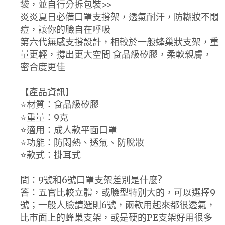
袋，並自行分拆包裝>>
炎炎夏日必備口罩支撐架，透氣耐汗，防糊妝不悶
痘，讓你的臉自在呼吸
第六代無感支撐設計，相較於一般蜂巢狀支架，重
量更輕，撐出更大空間 食品級矽膠，柔軟親膚，
密合度更佳
【產品資訊】
⭐材質：食品級矽膠
⭐重量：9克
⭐適用：成人款平面口罩
⭐功能：防悶熱、透氣、防脫妝
⭐款式：掛耳式
問：9號和6號口罩支架差別是什麼?
答：五官比較立體，或臉型特別大的，可以選擇9
號；一般人臉請選則6號，兩款用起來都很透氣，
比市面上的蜂巢支架，或是硬的PE支架好用很多