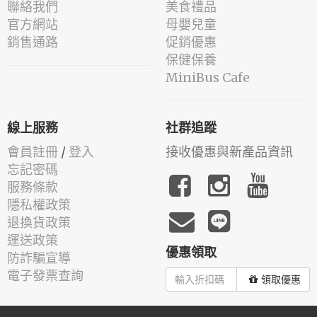
聯絡我們
美食禮品
官方網站
母嬰兒童
銷售通路
促銷優惠
保健保養
MiniBus Cafe
線上服務
社群追蹤
會員註冊
/
登入
接收優惠與新產品資訊
忘記密碼
服務條款
隱私權政策
退換貨政策
運送政策
優惠領取
防詐騙宣導
電子發票查詢
領取優惠