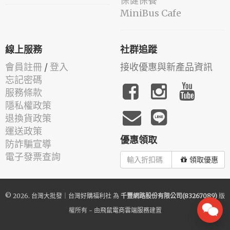
保健保養
MiniBus Cafe
線上服務
社群追蹤
會員註冊
/
登入
接收優惠與新產品資訊
忘記密碼
服務條款
隱私權政策
退換貨政策
運送政策
優惠領取
防詐騙宣導
電子發票查詢
領取優惠
© 2026.
台灣大批發｜台灣好購福利社
為
千豐網路股份有限公司(83267089)
版
權所有 - 由
飛鼠電商雲端服務
建置