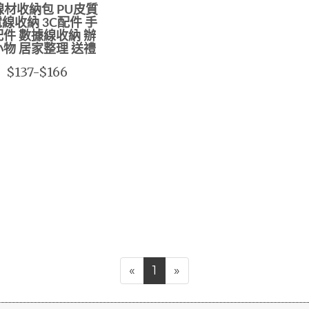
線材收納包 PU皮質
線收納 3C配件 手
件 數據線收納 辦
物 居家整理 送禮
$137-$166
«
1
»