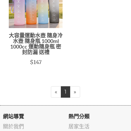
大容量運動水壺 隨身冷
水壺 隨身瓶 1000ml
1000cc 運動隨身瓶 密
封防漏 送禮
$147
«
1
»
網站導覽
熱門分類
關於我們
居家生活