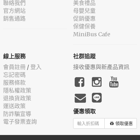
聯絡我們
美食禮品
官方網站
母嬰兒童
銷售通路
促銷優惠
保健保養
MiniBus Cafe
線上服務
社群追蹤
會員註冊
/
登入
接收優惠與新產品資訊
忘記密碼
服務條款
隱私權政策
退換貨政策
運送政策
優惠領取
防詐騙宣導
電子發票查詢
領取優惠