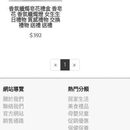
香氛蠟燭皂花禮盒 香皂
花 香氛蠟燭燈 女生生
日禮物 質感禮物 交換
禮物 送禮 送禮
$392
«
1
»
網站導覽
熱門分類
關於我們
居家生活
聯絡我們
美食禮品
官方網站
母嬰兒童
銷售通路
促銷優惠
保健保養