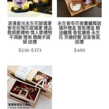
浪漫星光永生花玻璃罩
永生香皂花香薰蠟燭玻
香皂玫瑰花玻璃罩 禮品
璃杯禮盒 香氛禮盒 精
教師節禮物 情人節禮物
油蠟燭 香氛擴香 永生
不凋謝 燈串 精緻手提
花 芳療紓壓 居家香氛
袋 送禮
送禮
$236-$373
$490