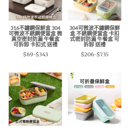
316不鏽鋼保鮮盒 304
304可微波不鏽鋼保鮮
可微波不銹鋼便當盒 微
盒 不銹鋼便當盒 卡扣
真空密封防漏 午餐盒
式密封防漏 午餐盒 可
可拆卸 卡扣式 送禮
拆卸 送禮
$69-$343
$206-$735