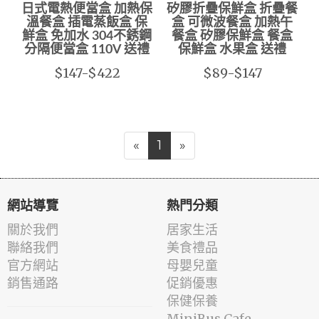
日式電熱便當盒 加熱保
矽膠折疊保鮮盒 折疊餐
溫餐盒 插電蒸飯盒 保
盒 可微波餐盒 加熱午
鮮盒 免加水 304不銹鋼
餐盒 矽膠保鮮盒 餐盒
分隔便當盒 110V 送禮
保鮮盒 水果盒 送禮
$147-$422
$89-$147
«
1
»
網站導覽
熱門分類
關於我們
居家生活
聯絡我們
美食禮品
官方網站
母嬰兒童
銷售通路
促銷優惠
保健保養
MiniBus Cafe