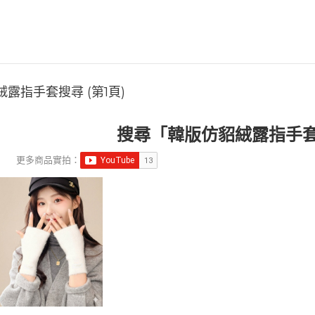
露指手套搜尋 (第1頁)
搜尋「韓版仿貂絨露指手
更多商品實拍：