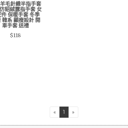
羊毛針織半指手套
仿貂絨露指手套 女
件 保暖手套 冬季
 韓系 顯瘦設計 開
車手套 送禮
$118
«
1
»