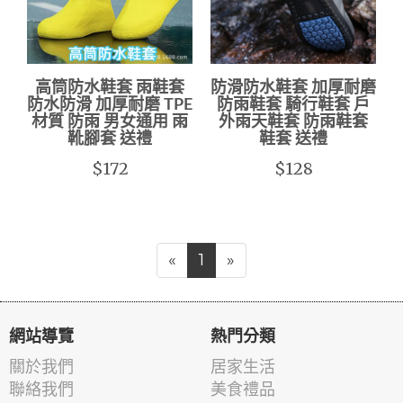
高筒防水鞋套 雨鞋套
防滑防水鞋套 加厚耐磨
防水防滑 加厚耐磨 TPE
防雨鞋套 騎行鞋套 戶
材質 防雨 男女通用 雨
外雨天鞋套 防雨鞋套
靴腳套 送禮
鞋套 送禮
$172
$128
«
1
»
網站導覽
熱門分類
關於我們
居家生活
聯絡我們
美食禮品