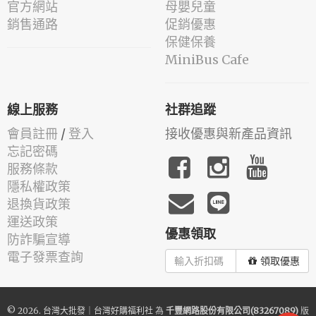
官方網站
母嬰兒童
銷售通路
促銷優惠
保健保養
MiniBus Cafe
線上服務
社群追蹤
會員註冊
/
登入
接收優惠與新產品資訊
忘記密碼
服務條款
隱私權政策
退換貨政策
運送政策
優惠領取
防詐騙宣導
電子發票查詢
領取優惠
© 2026.
台灣大批發｜台灣好購福利社
為
千豐網路股份有限公司(83267089)
版