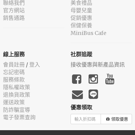
聯絡我們
美食禮品
官方網站
母嬰兒童
銷售通路
促銷優惠
保健保養
MiniBus Cafe
線上服務
社群追蹤
會員註冊
/
登入
接收優惠與新產品資訊
忘記密碼
服務條款
隱私權政策
退換貨政策
運送政策
優惠領取
防詐騙宣導
電子發票查詢
領取優惠