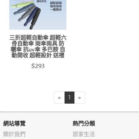
三折超輕自動傘 超輕六
骨自動傘 雨傘雨具 防
曬傘 抗uv傘 多巴胺 自
動開收 超輕設計 送禮
$293
«
1
»
網站導覽
熱門分類
關於我們
居家生活