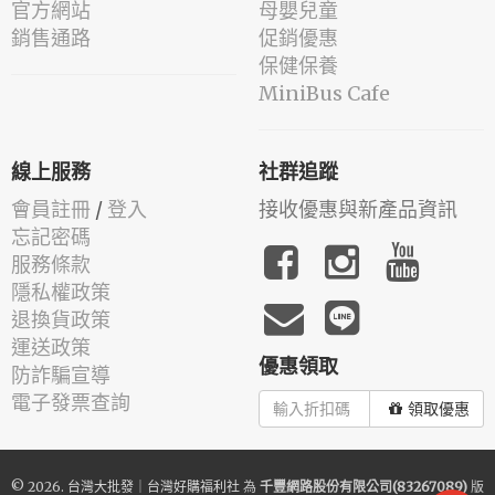
官方網站
母嬰兒童
銷售通路
促銷優惠
保健保養
MiniBus Cafe
線上服務
社群追蹤
會員註冊
/
登入
接收優惠與新產品資訊
忘記密碼
服務條款
隱私權政策
退換貨政策
運送政策
優惠領取
防詐騙宣導
電子發票查詢
領取優惠
© 2026.
台灣大批發｜台灣好購福利社
為
千豐網路股份有限公司(83267089)
版