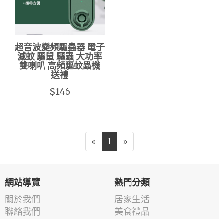
超音波變頻驅蟲器 電子
滅蚊 驅鼠 驅蟲 大功率
雙喇叭 高頻驅蚊蟲機
送禮
$146
«
1
»
網站導覽
熱門分類
關於我們
居家生活
聯絡我們
美食禮品