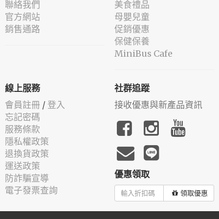
聯絡我們
美食禮品
官方網站
母嬰兒童
銷售通路
促銷優惠
保健保養
MiniBus Cafe
線上服務
社群追蹤
會員註冊
/
登入
接收優惠與新產品資訊
忘記密碼
服務條款
隱私權政策
退換貨政策
運送政策
優惠領取
防詐騙宣導
電子發票查詢
領取優惠