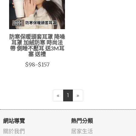
防寒保暖頭套耳罩 降噪
耳罩 加絨防寒 時尚法
帶 側睡不壓耳 送3M耳
塞 送禮
$98-$157
«
1
»
網站導覽
熱門分類
關於我們
居家生活