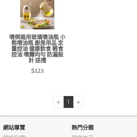
噴倒兩用玻璃噴油瓶 小
熊噴油瓶 廚房用品 定
量控油 健康飲食 輕食
控油 噴霧均勻 防漏設
計 送禮
$123
«
1
»
網站導覽
熱門分類