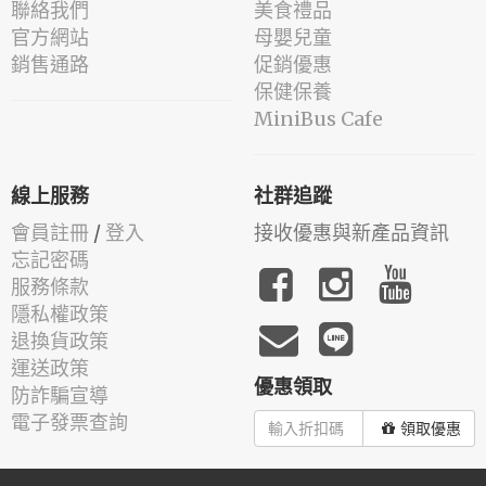
聯絡我們
美食禮品
官方網站
母嬰兒童
銷售通路
促銷優惠
保健保養
MiniBus Cafe
線上服務
社群追蹤
會員註冊
/
登入
接收優惠與新產品資訊
忘記密碼
服務條款
隱私權政策
退換貨政策
運送政策
優惠領取
防詐騙宣導
電子發票查詢
領取優惠