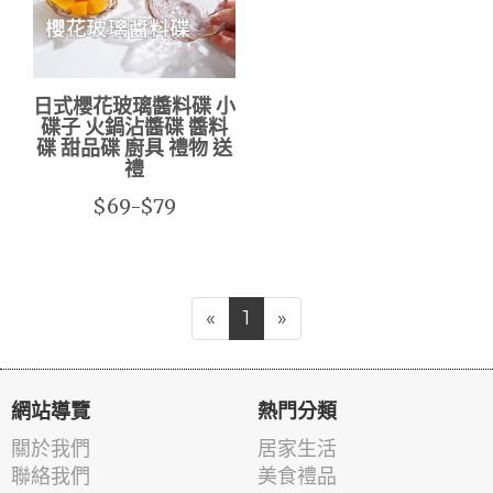
日式櫻花玻璃醬料碟 小
碟子 火鍋沾醬碟 醬料
碟 甜品碟 廚具 禮物 送
禮
$69-$79
«
1
»
網站導覽
熱門分類
關於我們
居家生活
聯絡我們
美食禮品