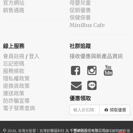
官方網站
母嬰兒童
銷售通路
促銷優惠
保健保養
MiniBus Cafe
線上服務
社群追蹤
會員註冊
/
登入
接收優惠與新產品資訊
忘記密碼
服務條款
隱私權政策
退換貨政策
運送政策
優惠領取
防詐騙宣導
電子發票查詢
領取優惠
© 2026.
台灣大批發｜台灣好購福利社
為
千豐網路股份有限公司(83267089)
版