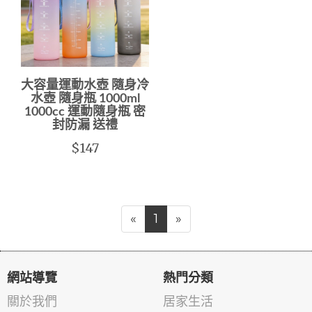
大容量運動水壺 隨身冷
水壺 隨身瓶 1000ml
1000cc 運動隨身瓶 密
封防漏 送禮
$147
«
1
»
網站導覽
熱門分類
關於我們
居家生活