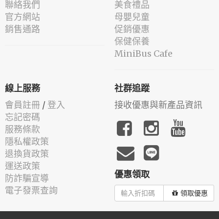
聯絡我們
美食禮品
官方網站
母嬰兒童
銷售通路
促銷優惠
保健保養
MiniBus Cafe
線上服務
社群追蹤
會員註冊
/
登入
接收優惠與新產品資訊
忘記密碼
服務條款
隱私權政策
退換貨政策
運送政策
優惠領取
防詐騙宣導
電子發票查詢
領取優惠