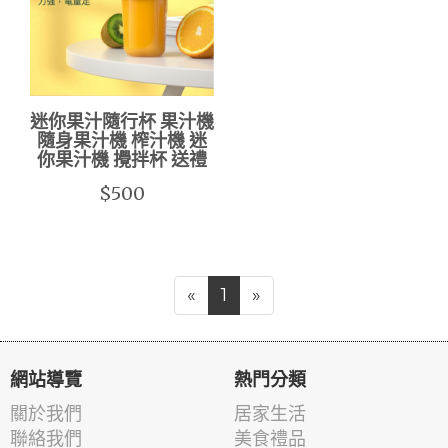
迷你果汁隨行杯 果汁機
隨身果汁機 榨汁機 迷
你果汁機 攪拌杯 送禮
$500
«
1
»
網站導覽
熱門分類
關於我們
居家生活
聯絡我們
美食禮品