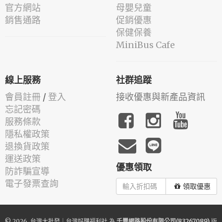
官方網站
母嬰兒童
銷售通路
促銷優惠
保健保養
MiniBus Cafe
線上服務
社群追蹤
會員註冊
/
登入
接收優惠與新產品資訊
忘記密碼
服務條款
隱私權政策
退換貨政策
運送政策
優惠領取
防詐騙宣導
電子發票查詢
領取優惠
© 2026.
台灣大批發｜台灣好購福利社
為
千豐網路股份有限公司(83267089)
版