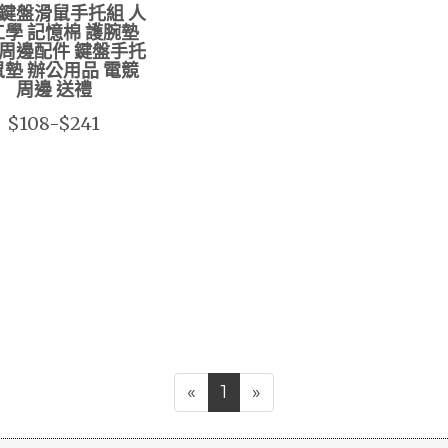
鍵盤滑鼠手托組 人
學 記憶棉 護腕墊
周邊配件 鍵盤手托
墊 辦公用品 電競
周邊 送禮
$108-$241
«
1
»