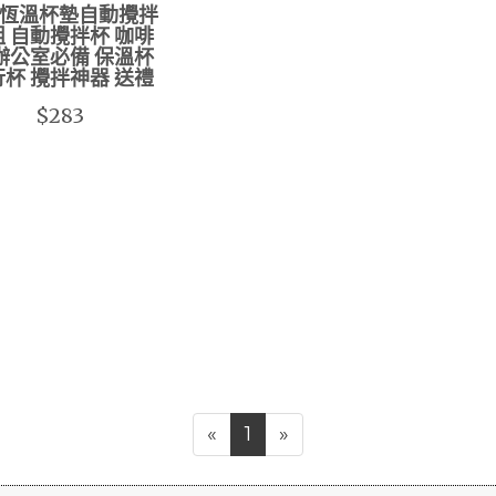
B恆溫杯墊自動攪拌
 自動攪拌杯 咖啡
辦公室必備 保溫杯
杯 攪拌神器 送禮
$283
«
1
»