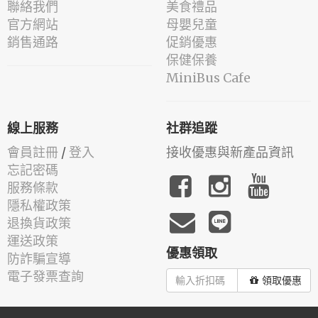
聯絡我們
美食禮品
官方網站
母嬰兒童
銷售通路
促銷優惠
保健保養
MiniBus Cafe
線上服務
社群追蹤
會員註冊
/
登入
接收優惠與新產品資訊
忘記密碼
服務條款
隱私權政策
退換貨政策
運送政策
優惠領取
防詐騙宣導
電子發票查詢
領取優惠