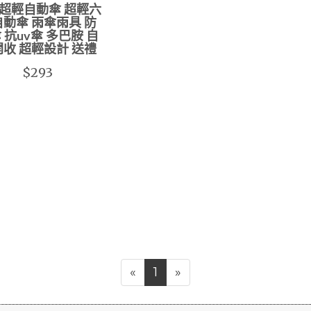
超輕自動傘 超輕六
動傘 雨傘雨具 防
 抗uv傘 多巴胺 自
收 超輕設計 送禮
$293
«
1
»