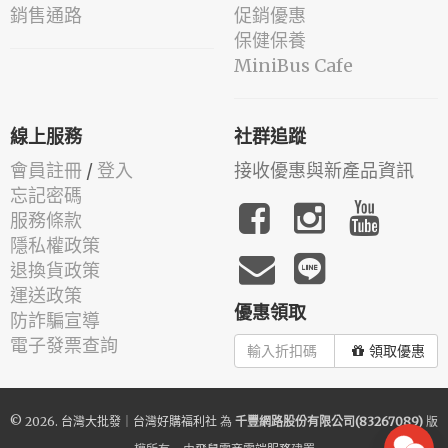
銷售通路
促銷優惠
保健保養
MiniBus Cafe
線上服務
社群追蹤
會員註冊
/
登入
接收優惠與新產品資訊
忘記密碼
服務條款
隱私權政策
退換貨政策
運送政策
優惠領取
防詐騙宣導
電子發票查詢
領取優惠
© 2026.
台灣大批發｜台灣好購福利社
為
千豐網路股份有限公司(83267089)
版