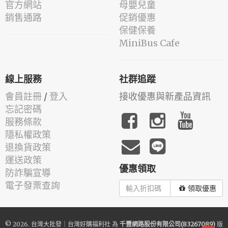
官方網站
母嬰兒童
銷售通路
促銷優惠
保健保養
MiniBus Cafe
線上服務
社群追蹤
會員註冊
/
登入
接收優惠與新產品資訊
忘記密碼
服務條款
隱私權政策
退換貨政策
運送政策
優惠領取
防詐騙宣導
電子發票查詢
領取優惠
© 2026.
台灣大批發｜台灣好購福利社
為
千豐網路股份有限公司(83267089)
版