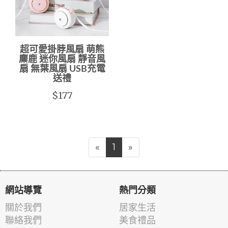
超可愛掛脖風扇 萌熊
麋鹿 迷你風扇 靜音風
扇 無葉風扇 USB充電
送禮
$177
«
1
»
網站導覽
熱門分類
關於我們
居家生活
聯絡我們
美食禮品