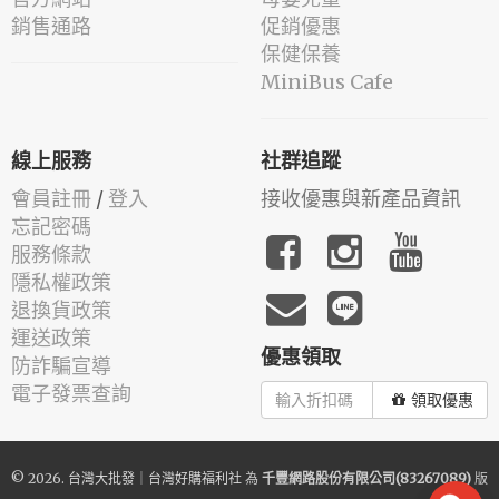
銷售通路
促銷優惠
保健保養
MiniBus Cafe
線上服務
社群追蹤
會員註冊
/
登入
接收優惠與新產品資訊
忘記密碼
服務條款
隱私權政策
退換貨政策
運送政策
優惠領取
防詐騙宣導
電子發票查詢
領取優惠
© 2026.
台灣大批發｜台灣好購福利社
為
千豐網路股份有限公司(83267089)
版