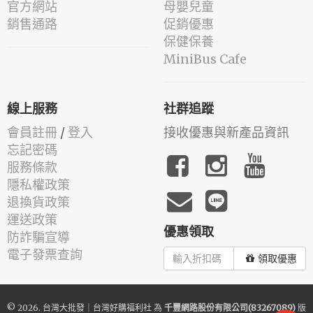
官方網站
母嬰兒童
銷售通路
促銷優惠
保健保養
MiniBus Cafe
線上服務
社群追蹤
會員註冊
/
登入
接收優惠與新產品資訊
忘記密碼
服務條款
隱私權政策
退換貨政策
運送政策
優惠領取
防詐騙宣導
電子發票查詢
領取優惠
© 2026.
台灣大批發｜台灣好購福利社
為
千豐網路股份有限公司(83267089)
版