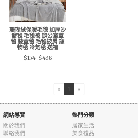
珊瑚絨保暖毛毯 加厚沙
發毯 毛毯被 辦公室蓋
毯 膝蓋毯 毛毯披肩 寵
物毯 冷氣毯 送禮
$174-$438
«
1
»
網站導覽
熱門分類
關於我們
居家生活
聯絡我們
美食禮品