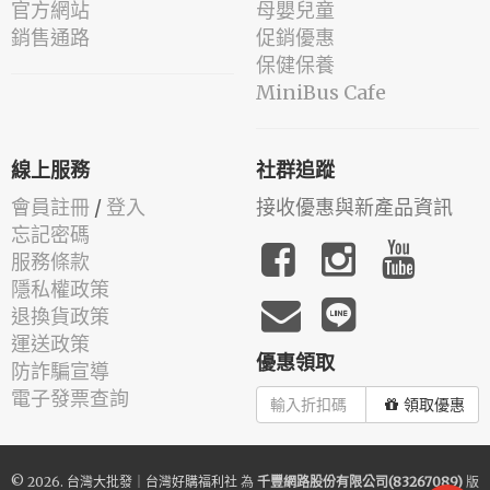
官方網站
母嬰兒童
銷售通路
促銷優惠
保健保養
MiniBus Cafe
線上服務
社群追蹤
會員註冊
/
登入
接收優惠與新產品資訊
忘記密碼
服務條款
隱私權政策
退換貨政策
運送政策
優惠領取
防詐騙宣導
電子發票查詢
領取優惠
© 2026.
台灣大批發｜台灣好購福利社
為
千豐網路股份有限公司(83267089)
版