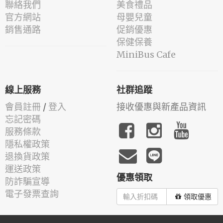
聯絡我們
美食禮品
官方網站
母嬰兒童
銷售通路
促銷優惠
保健保養
MiniBus Cafe
線上服務
社群追蹤
會員註冊
/
登入
接收優惠與新產品資訊
忘記密碼
服務條款
隱私權政策
退換貨政策
運送政策
優惠領取
防詐騙宣導
電子發票查詢
領取優惠