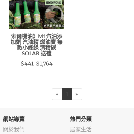
索爾機油》M1汽油添
加劑 汽油精 燃油寶 無
敵小綠綠 清積碳
SOLAR 送禮
$441-$1,764
«
1
»
網站導覽
熱門分類
關於我們
居家生活