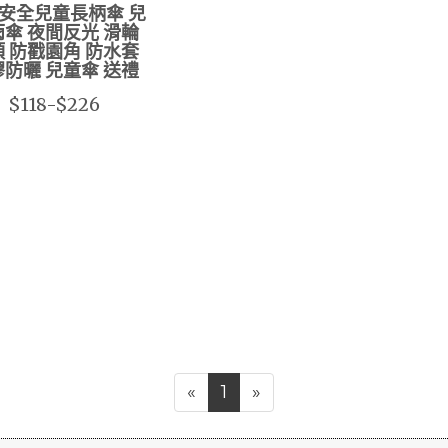
安全兒童長柄傘 兒
傘 夜間反光 滑輪
 防戳園角 防水套
防曬 兒童傘 送禮
$118-$226
«
1
»