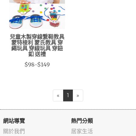
兒童木製穿線繫鞋教具
蒙特梭利 蒙氏教具 穿
繩玩具 穿線玩具 穿鈕
釦 送禮
$98-$149
«
1
»
網站導覽
熱門分類
關於我們
居家生活