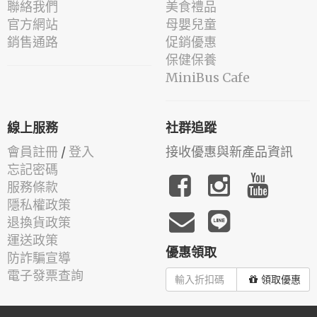
聯絡我們
美食禮品
官方網站
母嬰兒童
銷售通路
促銷優惠
保健保養
MiniBus Cafe
線上服務
社群追蹤
會員註冊
/
登入
接收優惠與新產品資訊
忘記密碼
服務條款
隱私權政策
退換貨政策
運送政策
優惠領取
防詐騙宣導
電子發票查詢
領取優惠