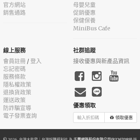
官方網站
母嬰兒童
銷售通路
促銷優惠
保健保養
MiniBus Cafe
線上服務
社群追蹤
會員註冊
/
登入
接收優惠與新產品資訊
忘記密碼
服務條款
隱私權政策
退換貨政策
運送政策
優惠領取
防詐騙宣導
電子發票查詢
領取優惠
© 2026.
台灣大批發｜台灣好購福利社
為
千豐網路股份有限公司(83267089)
版