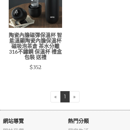
陶瓷內膽磁彈保溫杯 智
能溫顯陶瓷內膽保溫杯
磁吸泡茶倉 茶水分離
316不鏽鋼 保溫杯 禮盒
包裝 送禮
$352
«
1
»
網站導覽
熱門分類