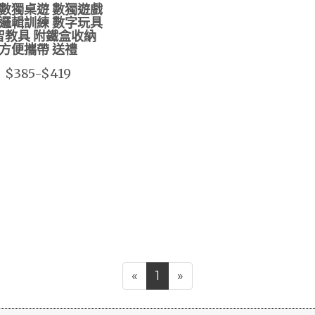
數獨桌遊 數獨遊戲
邏輯訓練 數字玩具
智教具 附鐵盒收納
方便攜帶 送禮
$385-$419
«
1
»