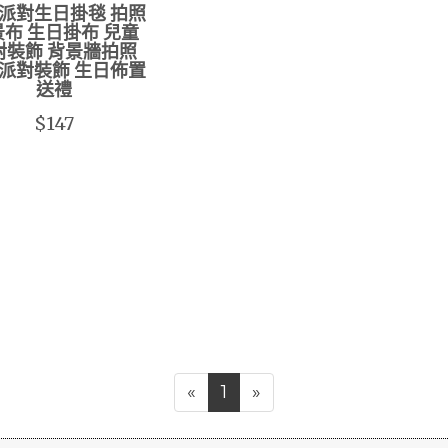
派對生日掛毯 拍照
布 生日掛布 兒童
對裝飾 背景牆拍照
派對裝飾 生日佈置
送禮
$147
«
1
»