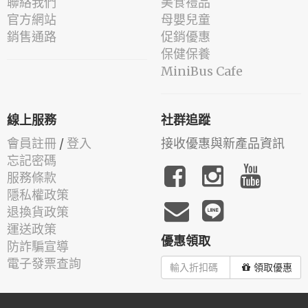
聯絡我們
美食禮品
官方網站
母嬰兒童
銷售通路
促銷優惠
保健保養
MiniBus Cafe
線上服務
社群追蹤
會員註冊
/
登入
接收優惠與新產品資訊
忘記密碼
服務條款
隱私權政策
退換貨政策
運送政策
優惠領取
防詐騙宣導
電子發票查詢
領取優惠