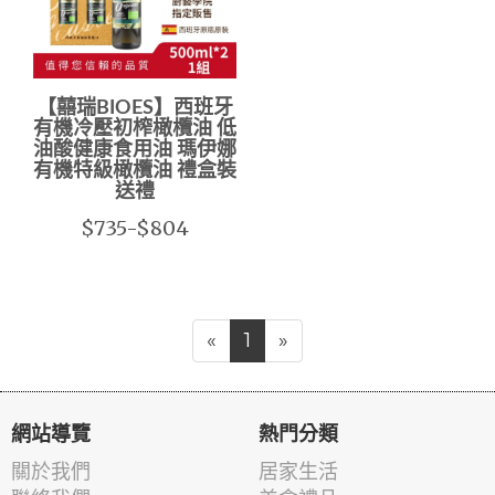
【囍瑞BIOES】西班牙
有機冷壓初榨橄欖油 低
油酸健康食用油 瑪伊娜
有機特級橄欖油 禮盒裝
送禮
$735-$804
«
1
»
網站導覽
熱門分類
關於我們
居家生活