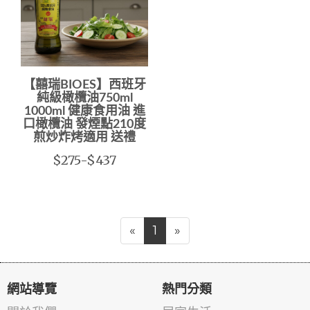
【囍瑞BIOES】西班牙
純級橄欖油750ml
1000ml 健康食用油 進
口橄欖油 發煙點210度
煎炒炸烤適用 送禮
$275-$437
«
1
»
網站導覽
熱門分類